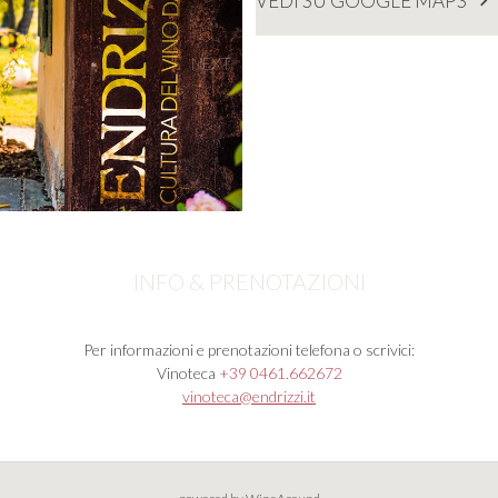
VEDI SU GOOGLE MAPS
NEXT
INFO & PRENOTAZIONI
Per informazioni e prenotazioni telefona o scrivici:
Vinoteca
+39 0461.662672
vinoteca@endrizzi.it​