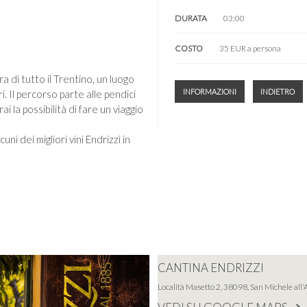
DURATA
03:00
COSTO
35 EUR a persona
ura di tutto il Trentino, un luogo
INFORMAZIONI
INDIETRO
i. Il percorso parte alle pendici
i la possibilità di fare un viaggio
ni dei migliori vini Endrizzi in
CANTINA ENDRIZZI
Località Masetto 2, 38098, San Michele all'