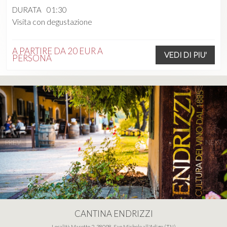
DURATA
01:30
Visita con degustazione
A PARTIRE DA
20 EUR
A
VEDI DI PIU'
PERSONA
PREV
NEXT
CANTINA ENDRIZZI
Località Masetto 2, 38098, San Michele all'Adige (TN)